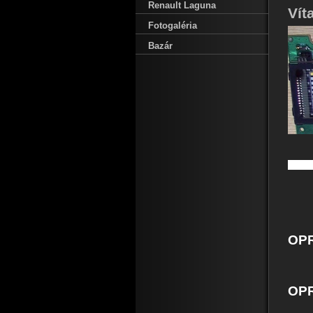
Renault Laguna
Vít
Fotogaléria
Bazár
D
OPR
OPR