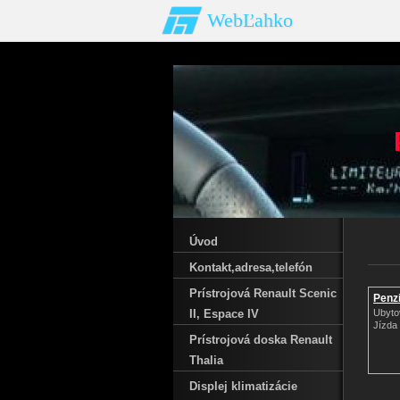
WebĽahko
Úvod
Kontakt‚adresa‚telefón
Prístrojová Renault Scenic
Penz
II‚ Espace IV
Ubyto
Jízda 
Prístrojová doska Renault
Thalia
Displej klimatizácie