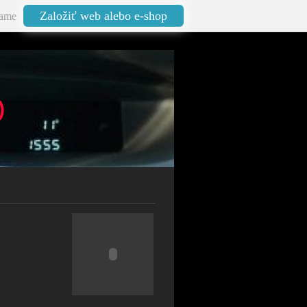
Založiť web alebo e-shop
ame
)