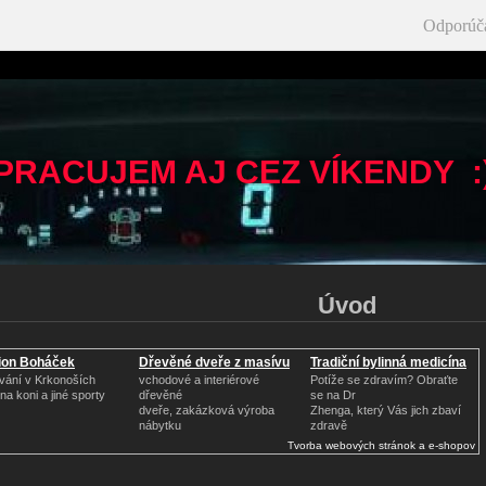
Odporúč
PRACUJEM AJ CEZ VÍKENDY :
Úvod
ion Boháček
Dřevěné dveře z masívu
Tradiční bylinná medicína
vání v Krkonoších
vchodové a interiérové
Potíže se zdravím? Obraťte
na koni a jiné sporty
dřevěné
se na Dr
dveře, zakázková výroba
Zhenga, který Vás jich zbaví
nábytku
zdravě
Tvorba webových stránok a e-shopov