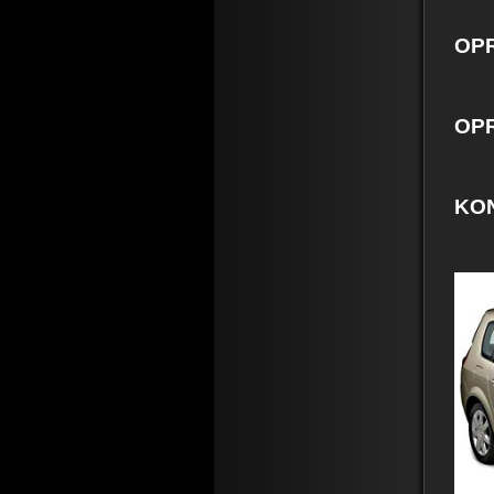
OPR
OPR
KO